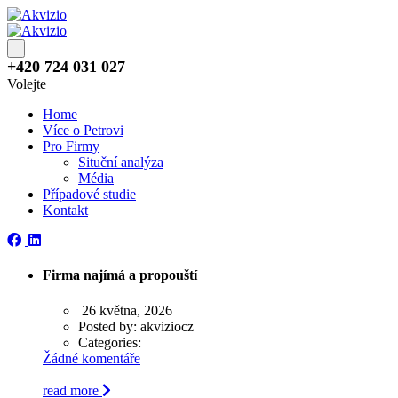
+420 724 031 027
Volejte
Home
Více o Petrovi
Pro Firmy
Situční analýza
Média
Případové studie
Kontakt
Firma najímá a propouští
26 května, 2026
Posted by:
akviziocz
Categories:
Žádné komentáře
read more