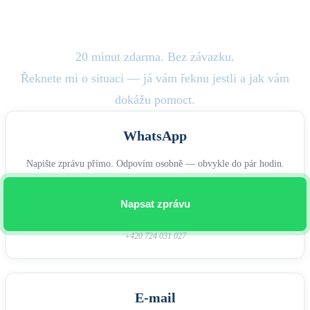
Začněte hovorem.
20 minut zdarma. Bez závazku.
Řeknete mi o situaci — já vám řeknu jestli a jak vám
dokážu pomoct.
WhatsApp
Napište zprávu přímo. Odpovím osobně — obvykle do pár hodin.
Napsat zprávu
+420 724 031 027
E-mail