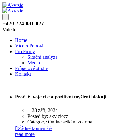
+420 724 031 027
Volejte
Home
Více o Petrovi
Pro Firmy
Situční analýza
Média
Případové studie
Kontakt
Proč tě tvoje cíle a pozitivní myšlení blokují..
28 září, 2024
Posted by:
akviziocz
Category:
Online setkání zdarma
Žádné komentáře
read more