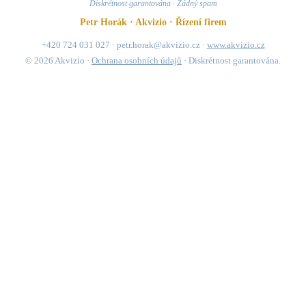
Diskrétnost garantována · Žádný spam
Petr Horák · Akvizio · Řízení firem
+420 724 031 027 · petr.horak@akvizio.cz ·
www.akvizio.cz
© 2026 Akvizio ·
Ochrana osobních údajů
· Diskrétnost garantována.