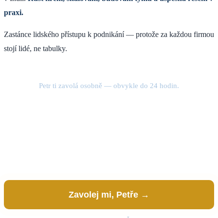
praxi.
Zastánce lidského přístupu k podnikání — protože za každou firmou
stojí lidé, ne tabulky.
Zanech kontakt.
Petr ti zavolá osobně — obvykle do 24 hodin.
Zavolej mi, Petře →