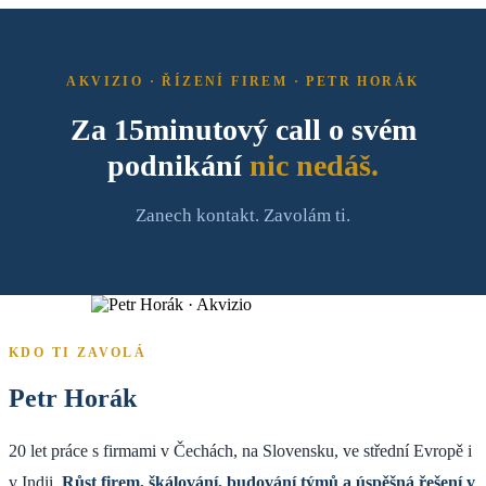
AKVIZIO · ŘÍZENÍ FIREM · PETR HORÁK
Za 15minutový call o svém
podnikání
nic nedáš.
Zanech kontakt. Zavolám ti.
KDO TI ZAVOLÁ
Petr Horák
20 let práce s firmami v Čechách, na Slovensku, ve střední Evropě i
v Indii.
Růst firem, škálování, budování týmů a úspěšná řešení v